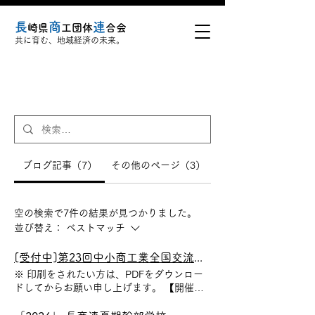
長
商
連
崎県
工団体
合会
共に育む、地域経済の未来。
ブログ記事（7）
その他のページ（3）
空の検索で7件の結果が見つかりました。
並び替え：
ベストマッチ
[受付中]第23回中小商工業全国交流・研究集会
※ 印刷をされたい方は、PDFをダウンロー
ドしてからお願い申し上げます。 【開催日
時】 2025年9月5日（金）・6日（土）・7日
（日）・12日（金）・13日（土）・14日