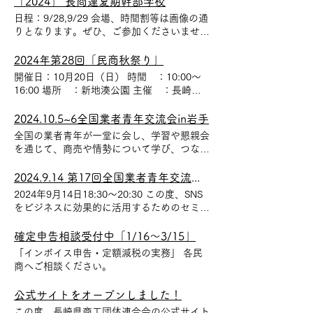
「2024」 長商連夏期幹部学校
（日） 全企画 オンライン（Zoom）開催
日程：9/28,9/29 会場、時間割等は画像の通
【 お申込みについて 】 「個人参加」または
りとなります。ぜひ、ご参加くださいませ。
「団体参加」でお申込みいただけます。お申
「お問い合わせ先」 長崎県商工団体連合会
込みの際は、それぞれの申込書をダウンロー
095-895-7850
2024年第28回「民商秋祭り」
ドのうえ、ご記入いただき、下記の要領でお
開催日：10月20日（日） 時間 ：10:00〜
送りください。 ※各企画の内容は、 リーフ
16:00 場所 ：新地湊公園 主催 ：長崎民
をご確認ください。 申込締切：2025年8月8
主商工会 今年も新地湊公園にて、 「民商秋
日（金） ＜参加申し込み方法＞ 個人参加を
祭り」 を開催いたします。モチまき、片面
2024.10.5~6全国業者青年交流会in岩手
お申込みの方は「 個人参加申込書 」 を、
ショー、フラメンコ、ケレンシア、ゲーム大
団体参加をお申込みの方は「 団体参加申込
全国の業者青年が一堂に会し、学習や懇親会
会、シアターダンス、お楽しみ大抽選会とイ
書 」と「 団体参加 参加者事前登録用紙 」
を通じて、商売や情勢について学び、つなが
ベント盛りだくさんです。 祭り協賛券1000
をFAX（03-3988-0820）または、メール（
りを深める一大イベント！！
円をお求めください。（内、500円はお買い
seisaku@zenshoren.or.jp ）にお送りいただ
2024.9.14 第17回全国業者青年交流会・民商青年部プレ企画
物券になります）
き、参加費をお振込みください。お振込みを
2024年9月14日18:30〜20:30 この度、SNS
確認後、8月下旬を目途にzoom情報をお送り
をビジネスに効果的に活用するためのセミナ
します。 【個人参加】 ＜参加費＞ 1人
ーを開催いたします。本セミナーでは、SNS
3,500円学生1人 2,000円 ＜ 個人参加申込
の正しい使い方。企業や個人がSNSをどのよ
確定申告相談受付中「1/16〜3/15」
書 ＞・ Zipファイル ※エクセルとPDFのフ
うに活用して集客やブランディングを行うか
ァイルを格納しています。どちらかご使用く
「インボイス申告・定額減税の実務」 各民
について、アドバイスを提供いたします。
ださい。 【団体参加】 ＜参加費＞ 5人以
商へご相談ください。
また、業者青年の皆さまへ 今後、やりたい
上 15,000円 ＜ 団体参加申込書・参加者事
こと、やってほしいことがあれば下記のPDF
前登録用紙 ＞・ Zipファイル ※エクセルと
公式サイトをオープンしました！
をダウンロードしてFAXにてお送りくださ
PDFのファイルを格納しています。どちらか
この度、長崎県商工団体連合会の公式サイト