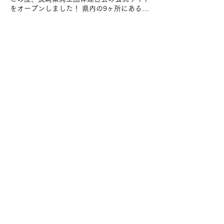
い。
ご使用ください。※エクセル内には、「団体
をオープンしました！ 県内の9ヶ所にある民
参加申込書」と「参加者事前登録用紙」の各
主商工会（＝民商）は、中小業者の営業と生
シートがあります。
活､諸権利を守り､ 社会的経済的地位の向上
をはかることを目的とし､地域に根差して
日々活動しています。 民商会員は建設業､飲
食業､小売業､サービス業､農業､漁業などさま
ざま。 異業種交流も活発です。 税金や雇用
長崎県商工団体連合会
保険、労災保険、融資など、経営に関わる商
中小企業者の経営をしっかりサポート
売の事ならば、 何でもご相談ください！ 民
〒850-0035 長崎市元船町5-11-4Ｆ
商があなたの悩みに答えます。 皆様への情
TEL
095-895-7850
FAX
095-895-7851
報発信も行なってまりますので、 今後と
も、よろしくお願いいたします。
プライバシーポリシー
© 2024 長崎県商工団体連合
会