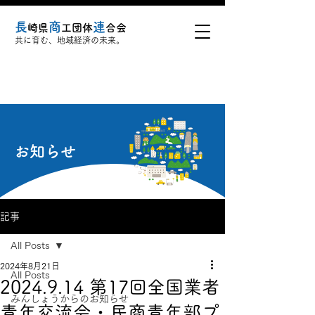
長
商
連
崎県
工団体
合会
共に育む、地域経済の未来。
​お知らせ
記事
All Posts
2024年8月21日
All Posts
2024.9.14 第17回全国業者
みんしょうからのお知らせ
青年交流会・民商青年部プ